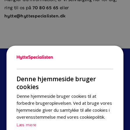
ring til os på
70 80 65 65
eller
hytte@hyttespecialisten.dk
Vi hjælper dig med din booking!
Ring til os på 78 72 24 02
Denne hjemmeside bruger
cookies
Hyttespecialisten
Denne hjemmeside bruger cookies til at
Information
forbedre brugeroplevelsen. Ved at bruge vores
Inden ferien
hjemmeside giver du samtykke til alle cookies i
overensstemmelse med vores cookiepolitik.
Kategorier
Læs mere