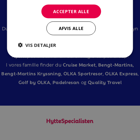
Tilmeld dig vores nyhedsbrev
ACCEPTER ALLE
Du finder os på Romstadsvägen 2 i Karlstad og i Gröna Byn
AFVIS ALLE
500 i Lindvallen, Sälen.
VIS DETALJER
Hyttespecialisten er en del af Magic Carpet Group.
I vores familie finder du
Cruise Market
,
Bengt-Martins,
Bengt-Martins Kryssning
,
OLKA Sportresor
,
OLKA Express
,
Golf by OLKA
,
Padelresan
og
Quality Travel