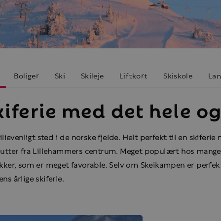
Boliger
Ski
Skileje
Liftkort
Skiskole
Lan
ferie med det hele og 
ievenligt sted i de norske fjelde. Helt perfekt til en skifer
inutter fra Lillehammers centrum. Meget populært hos mange a
pakker, som er meget favorable. Selv om Skeikampen er perfek
ns årlige skiferie.