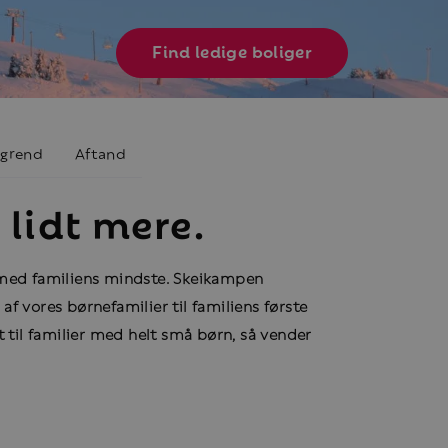
Find ledige boliger
grend
Aftand
lidt mere.
ie med familiens mindste. Skeikampen
f vores børnefamilier til familiens første
t til familier med helt små børn, så vender