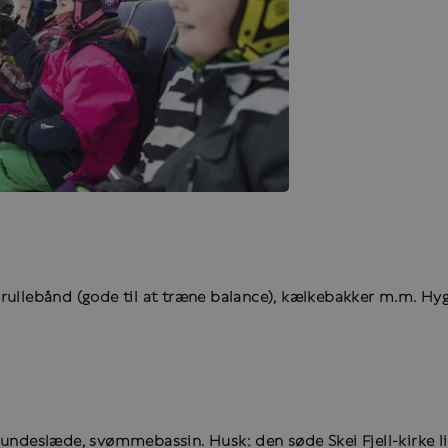
ullebånd (gode til at træne balance), kælkebakker m.m. Hyggel
hundeslæde, svømmebassin. Husk: den søde Skei Fjell-kirke li