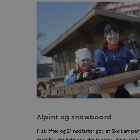
Alpint og snowboard
11 skilifter og 21 nedfarter gør, at Skeikam
med lift, kælkebaner, skøjtebane, igloer og h