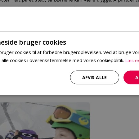
 udfordrende muligheder for både unge og gamle. Virkelig 
side bruger cookies
uger cookies til at forbedre brugeroplevelsen. Ved at bruge v
Læs m
l alle cookies i overensstemmelse med vores cookiepolitik.
en skovtur med elgspor og fuglesang eller en højfjeldstur med 
AFVIS ALLE
A
strække ud: Godt 200 præparerede spor i ca. 1000 meters hø