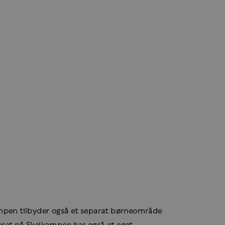
ikampen tilbyder også et separat børneområde
teret på Skeikampen har også et eget