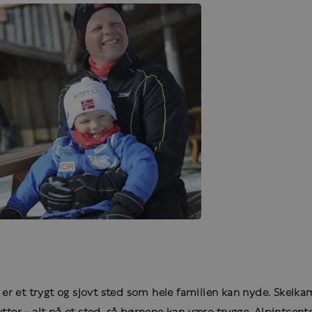
pen er et trygt og sjovt sted som hele familien kan nyde. Ske
ytter - alt på et sted, så børnene kan være trygge. Alpintcen