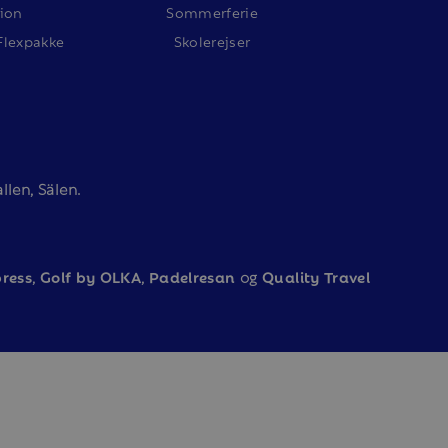
ion
Sommerferie
Flexpakke
Skolerejser
len, Sälen.
ress
,
Golf by OLKA
,
Padelresan
og
Quality Travel